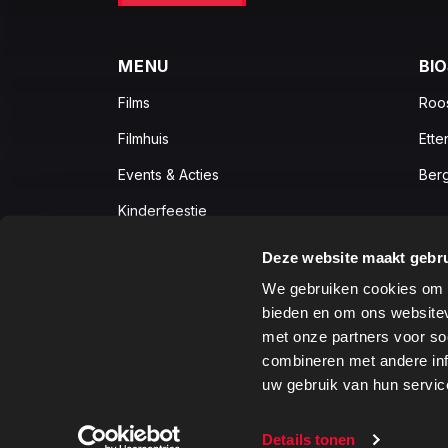
MENU
BI
Films
Roo
Filmhuis
Ette
Events & Acties
Ber
Kinderfeestje
Zakelijk
Deze website maakt gebru
Vacatures
We gebruiken cookies om c
bieden en om ons websitev
met onze partners voor so
combineren met andere inf
2026 © C-Cinema, Alle rechten voorbehouden
uw gebruik van hun servic
Details tonen