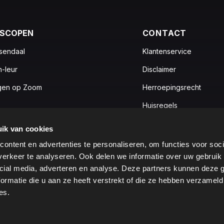
OSCOPEN
CONTACT
sendaal
Klantenservice
n-leur
Disclaimer
gen op Zoom
Herroepingsrecht
Huisregels
Privacy statement
ik van cookies
Ticketprijzen
ontent en advertenties te personaliseren, om functies voor soci
erkeer te analyseren. Ook delen we informatie over uw gebruik 
cial media, adverteren en analyse. Deze partners kunnen deze
ormatie die u aan ze heeft verstrekt of die ze hebben verzameld
es.