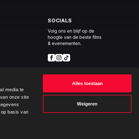
SOCIALS
Volg ons en blijf op de
hoogte van de beste films
& evenementen.
Alles toestaan
al media te
van onze site
Weigeren
 gegevens
 op basis van
Ontwikkeld
door: