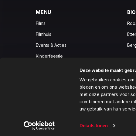
MENU
BI
Films
Roo
Filmhuis
Ette
Events & Acties
Ber
Kinderfeestje
Zakelijk
Deze website maakt gebru
Vacatures
We gebruiken cookies om c
bieden en om ons websitev
met onze partners voor so
combineren met andere inf
2026 © C-Cinema, Alle rechten voorbehouden
uw gebruik van hun servic
Details tonen