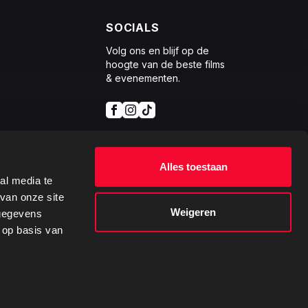
SOCIALS
Volg ons en blijf op de
hoogte van de beste films
& evenementen.
Alles toestaan
al media te
van onze site
Weigeren
 gegevens
 op basis van
Ontwikkeld
door: