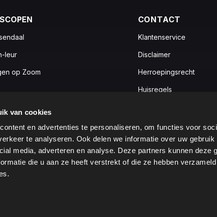
OSCOPEN
CONTACT
sendaal
Klantenservice
n-leur
Disclaimer
gen op Zoom
Herroepingsrecht
Huisregels
Privacy statement
ik van cookies
Ticketprijzen
ontent en advertenties te personaliseren, om functies voor soci
erkeer te analyseren. Ook delen we informatie over uw gebruik 
cial media, adverteren en analyse. Deze partners kunnen deze
ormatie die u aan ze heeft verstrekt of die ze hebben verzameld
es.