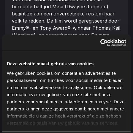
beruchte halfgod Maui (Dwayne Johnson)
begint ze aan een onvergetelijke reis om haar
volk te redden. De film wordt geregisseerd door
Emmy®- en Tony Award®-winnaar Thomas Kail
(Hamilton), en geproduceerd door Dwayne
Johnson, Dany Garcia, Beau Flynn, Hiram
Garcia en Lin-Manuel Miranda. Thomas Kail,
Scott Sheldon, Charles Newirth en Auliʻi
Cravalho – die Vaiana insprak in de animatiefilms
Deze website maakt gebruik van cookies
Vaiana en Vaiana 2 – zijn uitvoerend producent.
We gebruiken cookies om content en advertenties te
Vaiana bevat nieuwe liedjes van Lin-Manuel
personaliseren, om functies voor social media te bieden
Miranda, Opetaia Foa'i en Mark Mancina. De
en om ons websiteverkeer te analyseren. Ook delen we
film is vanaf 8 juli 2026 exclusief te zien in de
informatie over uw gebruik van onze site met onze
bioscoop, met indrukwekkende beelden, geluid
partners voor social media, adverteren en analyse. Deze
en muziek.
partners kunnen deze gegevens combineren met andere
informatie die u aan ze heeft verstrekt of die ze hebben
verzameld op basis van uw gebruik van hun services.