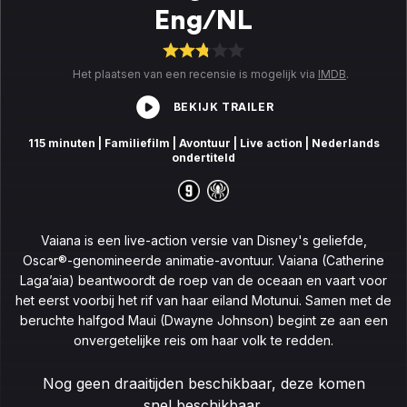
Eng/NL
Het plaatsen van een recensie is mogelijk via
IMDB
.
BEKIJK TRAILER
115 minuten
| Familiefilm
| Avontuur
| Live action
| Nederlands
ondertiteld
Vaiana is een live-action versie van Disney's geliefde,
Oscar®-genomineerde animatie-avontuur. Vaiana (Catherine
Laga’aia) beantwoordt de roep van de oceaan en vaart voor
het eerst voorbij het rif van haar eiland Motunui. Samen met de
beruchte halfgod Maui (Dwayne Johnson) begint ze aan een
onvergetelijke reis om haar volk te redden.
Nog geen draaitijden beschikbaar, deze komen
snel beschikbaar.