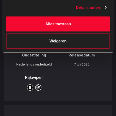
Genres
Details tonen
Regisseur
Familiefilm
,
Avontuur
,
Live
Thomas Kail
action
Alles toestaan
Tijdsduur
Taalversie
Weigeren
115 minuten
Engels
Ondertiteling
Releasedatum
Nederlands ondertiteld
7 juli 2026
Kijkwijzer